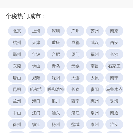
个税热门城市：
北京
上海
深圳
广州
苏州
南京
杭州
天津
重庆
成都
武汉
西安
郑州
宁波
合肥
厦门
福州
长沙
东莞
佛山
青岛
无锡
南昌
石家庄
唐山
咸阳
沈阳
大连
太原
南宁
昆明
哈尔滨
呼和浩特
长春
贵阳
乌鲁木齐
兰州
海口
银川
西宁
惠州
珠海
中山
江门
汕头
湛江
常州
南通
徐州
镇江
扬州
盐城
泰州
淮安