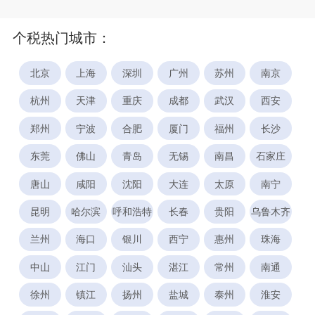
个税热门城市：
北京
上海
深圳
广州
苏州
南京
杭州
天津
重庆
成都
武汉
西安
郑州
宁波
合肥
厦门
福州
长沙
东莞
佛山
青岛
无锡
南昌
石家庄
唐山
咸阳
沈阳
大连
太原
南宁
昆明
哈尔滨
呼和浩特
长春
贵阳
乌鲁木齐
兰州
海口
银川
西宁
惠州
珠海
中山
江门
汕头
湛江
常州
南通
徐州
镇江
扬州
盐城
泰州
淮安