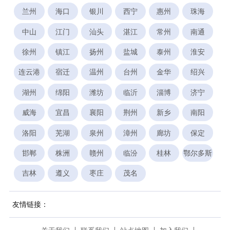
兰州
海口
银川
西宁
惠州
珠海
中山
江门
汕头
湛江
常州
南通
徐州
镇江
扬州
盐城
泰州
淮安
连云港
宿迁
温州
台州
金华
绍兴
湖州
绵阳
潍坊
临沂
淄博
济宁
威海
宜昌
襄阳
荆州
新乡
南阳
洛阳
芜湖
泉州
漳州
廊坊
保定
邯郸
株洲
赣州
临汾
桂林
鄂尔多斯
吉林
遵义
枣庄
茂名
友情链接：