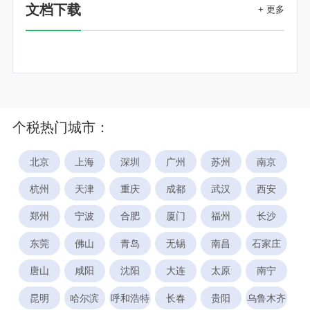
文档下载
+ 更多
个税热门城市：
北京
上海
深圳
广州
苏州
南京
杭州
天津
重庆
成都
武汉
西安
郑州
宁波
合肥
厦门
福州
长沙
东莞
佛山
青岛
无锡
南昌
石家庄
唐山
咸阳
沈阳
大连
太原
南宁
昆明
哈尔滨
呼和浩特
长春
贵阳
乌鲁木齐