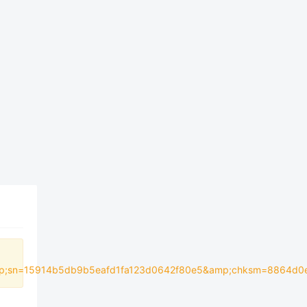
sn=15914b5db9b5eafd1fa123d0642f80e5&amp;chksm=8864d0efb